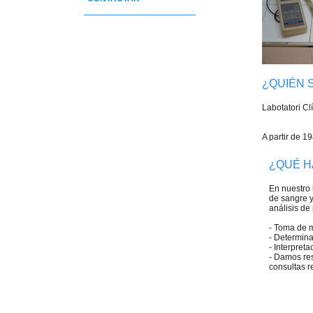
¿QUIÉN 
Labotatori Cl
A partir de 19
¿QUÉ 
En nuestro 
de sangre y
análisis de
- Toma de 
- Determina
- Interpret
- Damos res
consultas r